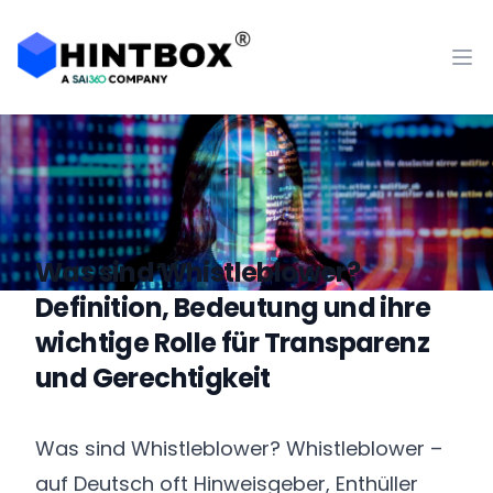
Inhaltsverzeichnis
Hintbox Logo Registered
Op
Was sind Whistleblower?
Definition, Bedeutung und ihre
wichtige Rolle für Transparenz
und Gerechtigkeit
Was sind Whistleblower? Whistleblower –
auf Deutsch oft Hinweisgeber, Enthüller