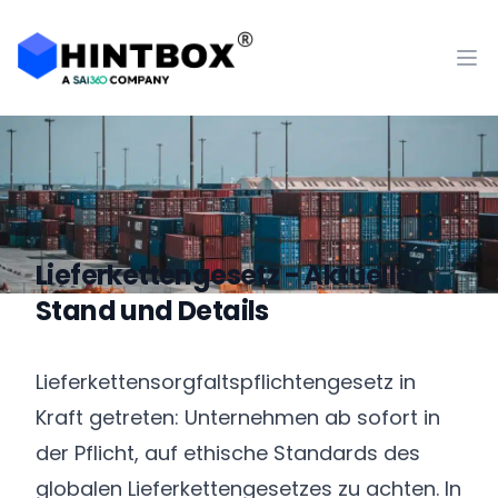
Inhaltsverzeichnis
Hintbox Logo Registered
Op
Lieferkettengesetz - Aktueller
Stand und Details
Lieferkettensorgfaltspflichtengesetz in
Kraft getreten: Unternehmen ab sofort in
der Pflicht, auf ethische Standards des
globalen Lieferkettengesetzes zu achten. In