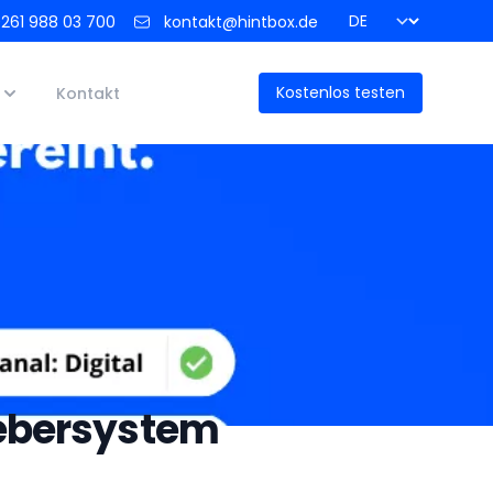
Zum Seitenanfang
261 988 03 700
kontakt@hintbox.de
Kostenlos testen
Kontakt
gebersystem