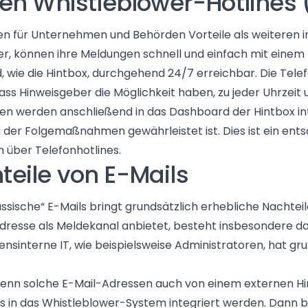
alen Whistleblower-Hotlines
ten für Unternehmen und Behörden Vorteile als weiteren
r, können ihre Meldungen schnell und einfach mit einem
nd, wie die Hintbox, durchgehend 24/7 erreichbar. Die Te
ss Hinweisgeber die Möglichkeit haben, zu jeder Uhrzeit
n werden anschließend in das Dashboard der Hintbox int
 der Folgemaßnahmen gewährleistet ist. Dies ist ein ent
über Telefonhotlines.
teile von E-Mails
sische“ E-Mails bringt grundsätzlich erhebliche Nachtei
dresse als Meldekanal anbietet, besteht insbesondere das
nsinterne IT, wie beispielsweise Administratoren, hat gru
, wenn solche E-Mail-Adressen auch von einem externen 
s in das Whistleblower-System integriert werden. Dann bes