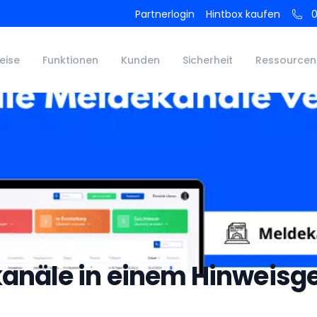
Inhaltsverzeichnis
Partnerlogin
Hintbox kaufen
0
eise
Funktionen
Kunden
Sicherheit
Ressourcen
kanäle in einem Hinweis