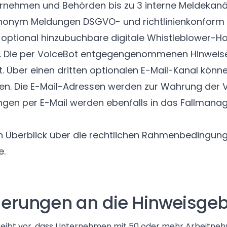
ernehmen und Behörden bis zu 3 interne Meldekanä
nonym Meldungen DSGVO- und richtlinienkonform d
optional hinzubuchbare digitale Whistleblower-Ho
 Die per VoiceBot entgegengenommenen Hinweise
t. Über einen dritten optionalen E-Mail-Kanal kön
en. Die E-Mail-Adressen werden zur Wahrung der Ve
gen per E-Mail werden ebenfalls in das Fallman
en Überblick über die rechtlichen Rahmenbedingun
e.
derungen an die Hinweisge
eibt vor, dass Unternehmen mit 50 oder mehr Arbeitnehm