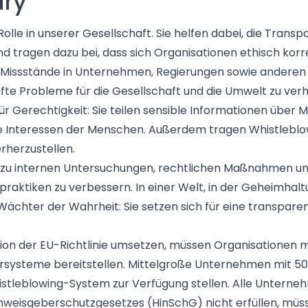
ary
Rolle
in unserer Gesellschaft. Sie helfen dabei, die Trans
und tragen dazu bei, dass sich Organisationen ethisch ko
Missstände in Unternehmen, Regierungen sowie anderen In
afte Probleme für die Gesellschaft und die Umwelt zu ver
für Gerechtigkeit
: Sie teilen sensible Informationen über 
ie Interessen der Menschen. Außerdem tragen Whistleblow
rherzustellen.
n zu internen Untersuchungen,
rechtlichen Maßnahmen u
ftspraktiken zu verbessern. In einer Welt, in der Geheimha
ächter der Wahrheit: Sie setzen sich für eine transpare
on der EU-Richtlinie umsetzen, müssen Organisationen mi
ersysteme bereitstellen. Mittelgroße Unternehmen mit 50
stleblowing-System zur Verfügung stellen. Alle Unterne
nweisgeberschutzgesetzes (
HinSchG
) nicht erfüllen, mü