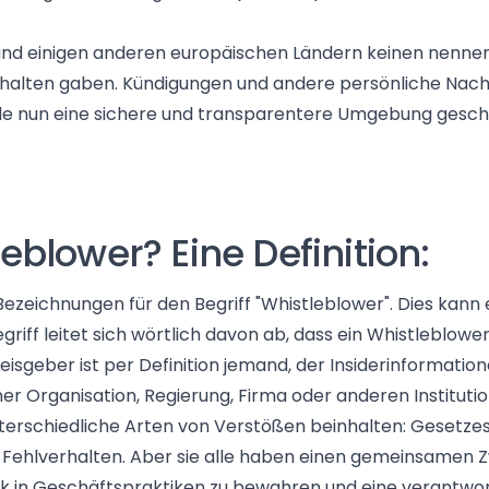
 und einigen anderen europäischen Ländern keinen nennen
rhalten gaben.
Kündigungen und andere persönliche Nach
urde nun eine sichere und transparentere Umgebung gesch
eblower? Eine Definition:
ezeichnungen für den Begriff "Whistleblower". Dies kann
riff leitet sich wörtlich davon ab, dass ein Whistleblower 
nweisgeber ist per Definition jemand, der Insiderinformatio
er Organisation, Regierung, Firma oder anderen Institution
terschiedliche Arten von Verstößen beinhalten: Gesetzes
hlverhalten. Aber sie alle haben einen gemeinsamen Zwec
thik in Geschäftspraktiken zu bewahren und eine verant