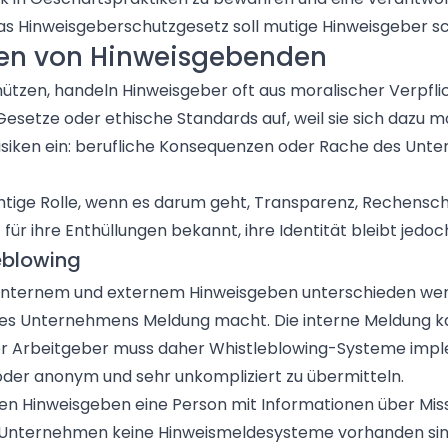
Das
Hinweisgeberschutzgesetz
soll mutige Hinweisgeber s
ben von Hinweisgebenden
hützen, handeln Hinweisgeber oft aus moralischer Verpf
setze oder ethische Standards auf, weil sie sich dazu mo
Risiken ein: berufliche Konsequenzen oder Rache des Unt
htige Rolle, wenn es darum geht, Transparenz, Rechenscha
 für ihre Enthüllungen bekannt, ihre Identität bleibt jedo
eblowing
internem und externem Hinweisgeben unterschieden werd
nes Unternehmens Meldung macht. Die interne Meldung ka
 Der Arbeitgeber muss daher Whistleblowing-Systeme impl
oder anonym und sehr unkompliziert zu übermitteln.
en Hinweisgeben eine Person mit Informationen über Misss
 Unternehmen keine Hinweismeldesysteme vorhanden sind