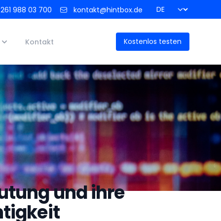
Zum Seitenanfang
261 988 03 700
kontakt@hintbox.de
Kostenlos testen
Kontakt
utung und ihre
tigkeit